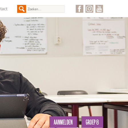
tact
AANMELDEN
GROEP 8