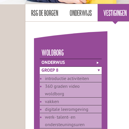
RSG DE BORGEN
ONDERWIJS
VESTIGINGEN
woldborg
ONDERWIJS
GROEP 8
introductie activiteiten
360 graden video
woldborg
vakken
digitale leeromgeving
werk- talent- en
ondersteuningsuren