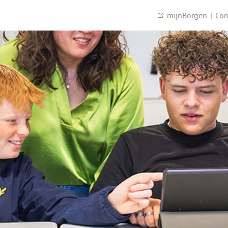
mijnBorgen
|
Con