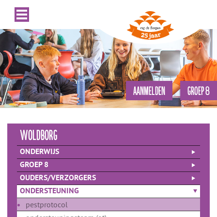
AANMELDEN
GROEP 8
woldborg
ONDERWIJS
GROEP 8
OUDERS/VERZORGERS
ONDERSTEUNING
pestprotocol